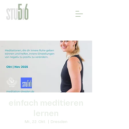
einfach meditieren
lernen
Mi., 22. Okt.
  |  
Dresden