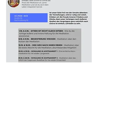
NUR DIE TERMINE 
MITTWOCHS FINDEN IM 
STUDIO 56 STATT!!!