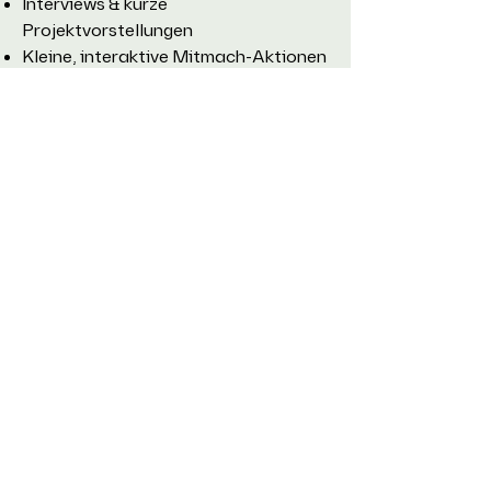
Interviews & kurze
Projektvorstellungen
Kleine, interaktive Mitmach-Aktionen
Hinweis: Die Inhalte sollten
idealerweise verständlich (gerne auch
in leichter Sprache) aufbereitet sein,
um ein vielfältiges Publikum zu
erreichen.
Der Ort
Das STUDIO 56 stellt kostenfrei den
Raum zur Verfügung. Als Ort für
Gemeinschaft und gemeinnütziges
Engagement bietet es den perfekten
Rahmen für Begegnung, Austausch
und neue Einblicke.
Lust bekommen, dein Projekt zu