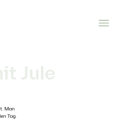
t Jule
st. Man
den Tag.