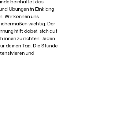
unde beinhaltet das 
nd Übungen in Einklang 
n. Wir können uns 
eichermaßen wichtig. Der 
ng hilft dabei, sich auf 
innen zu richten. Jeden 
ür deinen Tag. Die Stunde 
tensivieren und 