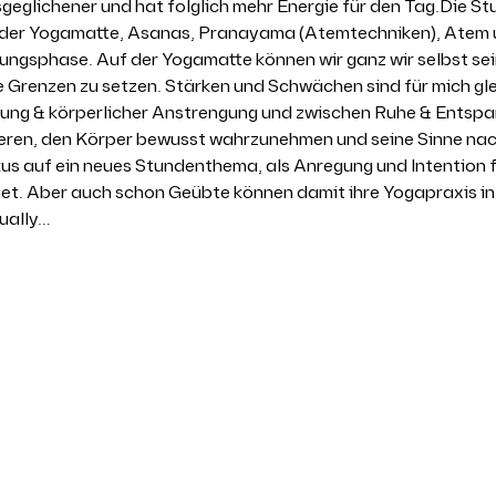
usgeglichener und hat folglich mehr Energie für den Tag.Die St
 der Yogamatte, Asanas, Pranayama (Atemtechniken), Atem u
ungsphase. Auf der Yogamatte können wir ganz wir selbst sei
e Grenzen zu setzen. Stärken und Schwächen sind für mich gl
ng & körperlicher Anstrengung und zwischen Ruhe & Entspannu
eren, den Körper bewusst wahrzunehmen und seine Sinne nach 
us auf ein neues Stundenthema, als Anregung und Intention f
net. Aber auch schon Geübte können damit ihre Yogapraxis in
ually…