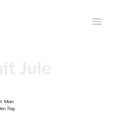
t Jule
st. Man
den Tag.