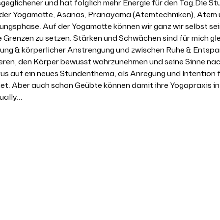
usgeglichener und hat folglich mehr Energie für den Tag.Die St
 der Yogamatte, Asanas, Pranayama (Atemtechniken), Atem u
ungsphase. Auf der Yogamatte können wir ganz wir selbst sei
e Grenzen zu setzen. Stärken und Schwächen sind für mich gl
ng & körperlicher Anstrengung und zwischen Ruhe & Entspannu
eren, den Körper bewusst wahrzunehmen und seine Sinne nach 
us auf ein neues Stundenthema, als Anregung und Intention f
net. Aber auch schon Geübte können damit ihre Yogapraxis in
ually…