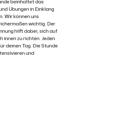
unde beinhaltet das 
nd Übungen in Einklang 
n. Wir können uns 
eichermaßen wichtig. Der 
ng hilft dabei, sich auf 
innen zu richten. Jeden 
ür deinen Tag. Die Stunde 
tensivieren und 