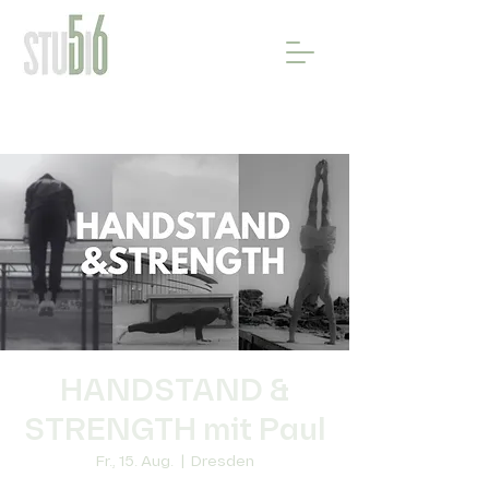
HANDSTAND &
STRENGTH mit Paul
Fr., 15. Aug.
  |  
Dresden