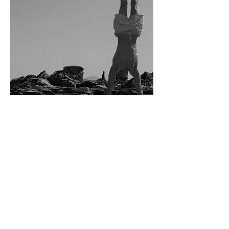
HANDSTAND & STRENGTH 
Kursgebühr pro Teilnehmer:in pro 
Kurseinheit: 16,00 € (in Bar zu bezahlen 
mit Quittung)