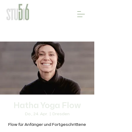
Hatha Yoga Flow
Do., 24. Apr.
  |  
Dresden