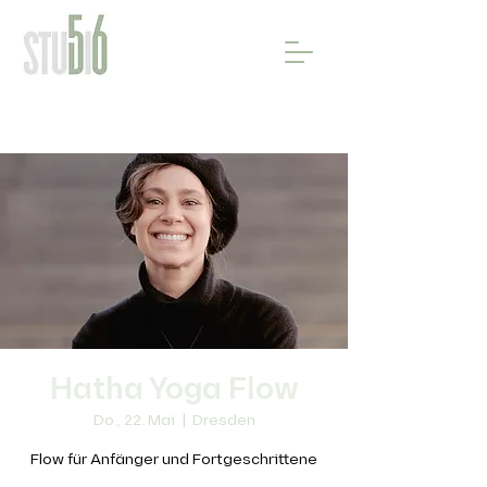
Hatha Yoga Flow
Do., 22. Mai
  |  
Dresden