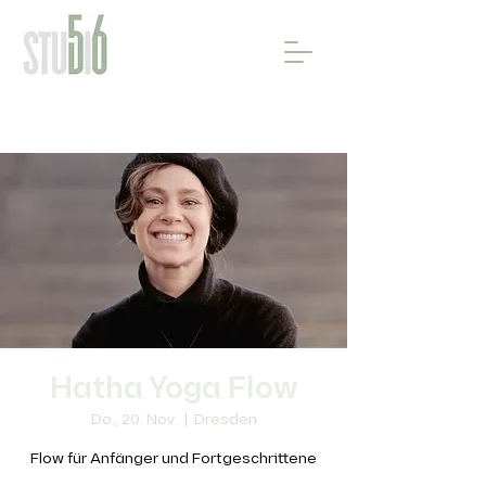
Hatha Yoga Flow
Do., 20. Nov.
  |  
Dresden