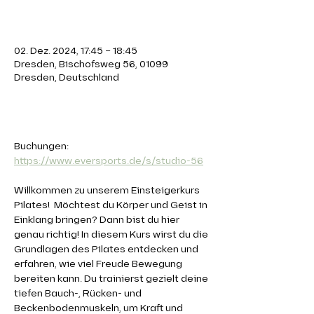
Zeit & Ort
02. Dez. 2024, 17:45 – 18:45
Dresden, Bischofsweg 56, 01099
Dresden, Deutschland
Über die Veranstaltung
Buchungen: 
https://www.eversports.de/s/studio-56
Willkommen zu unserem Einsteigerkurs 
Pilates!  Möchtest du Körper und Geist in 
Einklang bringen? Dann bist du hier 
genau richtig! In diesem Kurs wirst du die 
Grundlagen des Pilates entdecken und 
erfahren, wie viel Freude Bewegung 
bereiten kann. Du trainierst gezielt deine 
tiefen Bauch-, Rücken- und 
Beckenbodenmuskeln, um Kraft und 