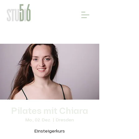
Pilates mit Chiara
Mo., 02. Dez.
  |  
Dresden
Einsteigerkurs