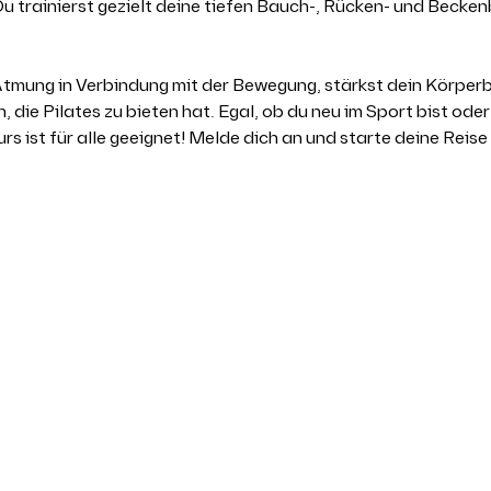
u trainierst gezielt deine tiefen Bauch-, Rücken- und Becke
e Atmung in Verbindung mit der Bewegung, stärkst dein Körper
 die Pilates zu bieten hat. Egal, ob du neu im Sport bist oder
rs ist für alle geeignet! Melde dich an und starte deine Reis