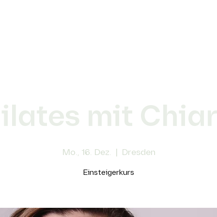
ilates mit Chia
Mo., 16. Dez.
  |  
Dresden
Einsteigerkurs