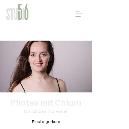
Pilates mit Chiara
Mo., 23. Dez.
  |  
Dresden
Einsteigerkurs