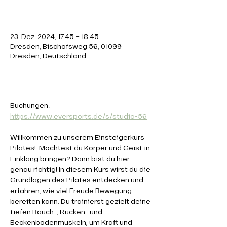
Zeit & Ort
23. Dez. 2024, 17:45 – 18:45
Dresden, Bischofsweg 56, 01099
Dresden, Deutschland
Über die Veranstaltung
Buchungen: 
https://www.eversports.de/s/studio-56
Willkommen zu unserem Einsteigerkurs 
Pilates!  Möchtest du Körper und Geist in 
Einklang bringen? Dann bist du hier 
genau richtig! In diesem Kurs wirst du die 
Grundlagen des Pilates entdecken und 
erfahren, wie viel Freude Bewegung 
bereiten kann. Du trainierst gezielt deine 
tiefen Bauch-, Rücken- und 
Beckenbodenmuskeln, um Kraft und 