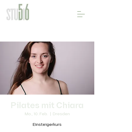
Pilates mit Chiara
Mo., 10. Feb.
  |  
Dresden
Einsteigerkurs