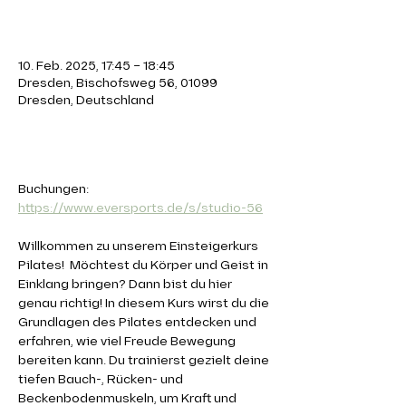
Zeit & Ort
10. Feb. 2025, 17:45 – 18:45
Dresden, Bischofsweg 56, 01099
Dresden, Deutschland
Über die Veranstaltung
Buchungen: 
https://www.eversports.de/s/studio-56
Willkommen zu unserem Einsteigerkurs 
Pilates!  Möchtest du Körper und Geist in 
Einklang bringen? Dann bist du hier 
genau richtig! In diesem Kurs wirst du die 
Grundlagen des Pilates entdecken und 
erfahren, wie viel Freude Bewegung 
bereiten kann. Du trainierst gezielt deine 
tiefen Bauch-, Rücken- und 
Beckenbodenmuskeln, um Kraft und 