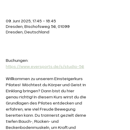
Zeit & Ort
09. Juni 2025, 17:45 – 18:45
Dresden, Bischofsweg 56, 01099
Dresden, Deutschland
Über die Veranstaltung
Buchungen: 
https://www.eversports.de/s/studio-56
Willkommen zu unserem Einsteigerkurs 
Pilates!  Möchtest du Körper und Geist in 
Einklang bringen? Dann bist du hier 
genau richtig! In diesem Kurs wirst du die 
Grundlagen des Pilates entdecken und 
erfahren, wie viel Freude Bewegung 
bereiten kann. Du trainierst gezielt deine 
tiefen Bauch-, Rücken- und 
Beckenbodenmuskeln, um Kraft und 