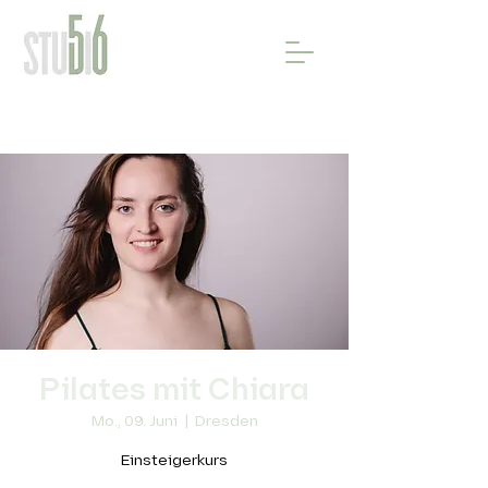
Pilates mit Chiara
Mo., 09. Juni
  |  
Dresden
Einsteigerkurs