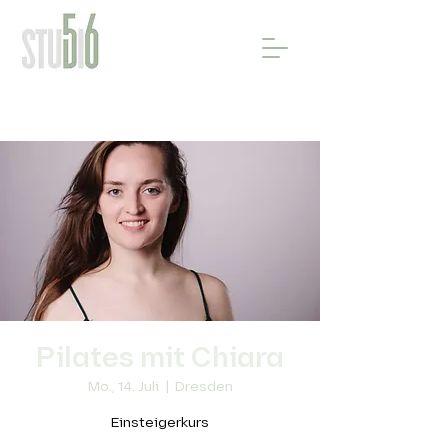
Pilates mit Chiara
Mo., 14. Juli
  |  
Dresden
Einsteigerkurs