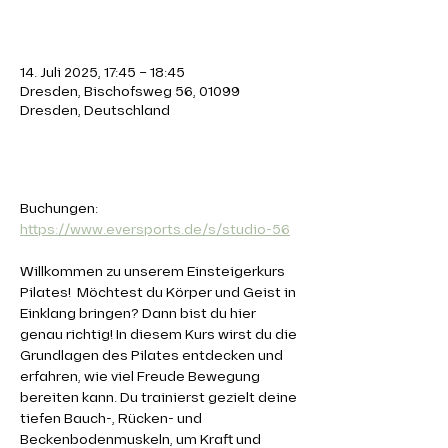
Zeit & Ort
14. Juli 2025, 17:45 – 18:45
Dresden, Bischofsweg 56, 01099
Dresden, Deutschland
Über die Veranstaltung
Buchungen: 
https://www.eversports.de/s/studio-56
Willkommen zu unserem Einsteigerkurs 
Pilates!  Möchtest du Körper und Geist in 
Einklang bringen? Dann bist du hier 
genau richtig! In diesem Kurs wirst du die 
Grundlagen des Pilates entdecken und 
erfahren, wie viel Freude Bewegung 
bereiten kann. Du trainierst gezielt deine 
tiefen Bauch-, Rücken- und 
Beckenbodenmuskeln, um Kraft und 