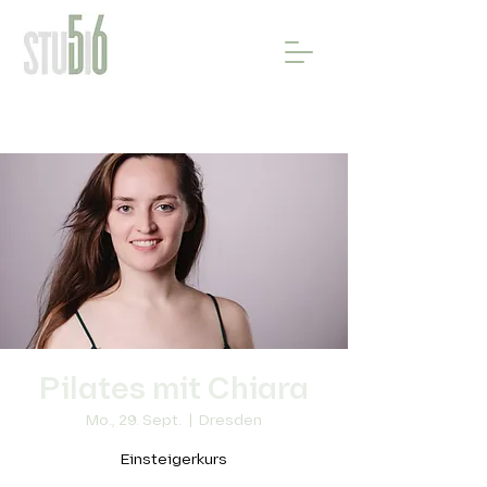
Pilates mit Chiara
Mo., 29. Sept.
  |  
Dresden
Einsteigerkurs