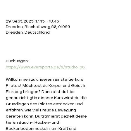
Zeit & Ort
29. Sept. 2025, 17:45 – 18:45
Dresden, Bischofsweg 56, 01099
Dresden, Deutschland
Über die Veranstaltung
Buchungen: 
https://www.eversports.de/s/studio-56
Willkommen zu unserem Einsteigerkurs 
Pilates!  Möchtest du Körper und Geist in 
Einklang bringen? Dann bist du hier 
genau richtig! In diesem Kurs wirst du die 
Grundlagen des Pilates entdecken und 
erfahren, wie viel Freude Bewegung 
bereiten kann. Du trainierst gezielt deine 
tiefen Bauch-, Rücken- und 
Beckenbodenmuskeln, um Kraft und 