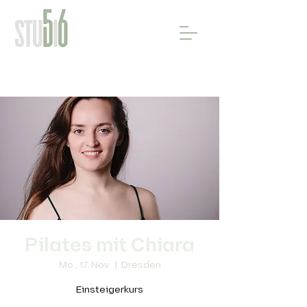
Pilates mit Chiara
Mo., 17. Nov.
  |  
Dresden
Einsteigerkurs