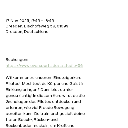
Zeit & Ort
17. Nov. 2025, 17:45 – 18:45
Dresden, Bischofsweg 56, 01099
Dresden, Deutschland
Über die Veranstaltung
Buchungen: 
https://www.eversports.de/s/studio-56
Willkommen zu unserem Einsteigerkurs 
Pilates!  Möchtest du Körper und Geist in 
Einklang bringen? Dann bist du hier 
genau richtig! In diesem Kurs wirst du die 
Grundlagen des Pilates entdecken und 
erfahren, wie viel Freude Bewegung 
bereiten kann. Du trainierst gezielt deine 
tiefen Bauch-, Rücken- und 
Beckenbodenmuskeln, um Kraft und 