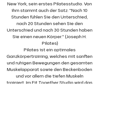
New York, sein erstes Pilatesstudio. Von 
ihm stammt auch der Satz: "Nach 10 
Stunden fühlen Sie den Unterschied, 
nach 20 Stunden sehen Sie den 
Unterschied und nach 30 Stunden haben 
Sie einen neuen Körper." (Joseph H. 
Pilates)
Pilates ist ein optimales 
Ganzkörpertraining, welches mit sanften 
und ruhigen Bewegungen den gesamten 
Muskelapparat sowie den Beckenboden 
und vor allem die tiefen Muskeln 
trainiert. Im Fit Together Studio wird das 
Pilates Training auf der Matte absolviert. 
Dabei kommen auch kleine Geräte wie 
Therabänder oder Redondobälle zum 
Einsatz.
Gerade die tiefen, kleinen Muskeln 
werden in einem klassischen 
Krafttraining kaum angesprochen. Dabei 
sind gerade diese so wichtig für eine 