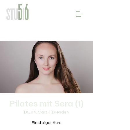
Pilates mit Sera (1)
Di., 04. März
  |  
Dresden
Einsteiger Kurs