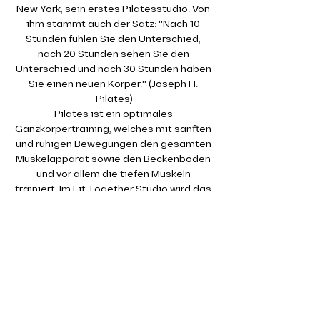
New York, sein erstes Pilatesstudio. Von 
ihm stammt auch der Satz: "Nach 10 
Stunden fühlen Sie den Unterschied, 
nach 20 Stunden sehen Sie den 
Unterschied und nach 30 Stunden haben 
Sie einen neuen Körper." (Joseph H. 
Pilates)
Pilates ist ein optimales 
Ganzkörpertraining, welches mit sanften 
und ruhigen Bewegungen den gesamten 
Muskelapparat sowie den Beckenboden 
und vor allem die tiefen Muskeln 
trainiert. Im Fit Together Studio wird das 
Pilates Training auf der Matte absolviert. 
Dabei kommen auch kleine Geräte wie 
Therabänder oder Redondobälle zum 
Einsatz.
Gerade die tiefen, kleinen Muskeln 
werden in einem klassischen 
Krafttraining kaum angesprochen. Dabei 
sind gerade diese so wichtig für eine 