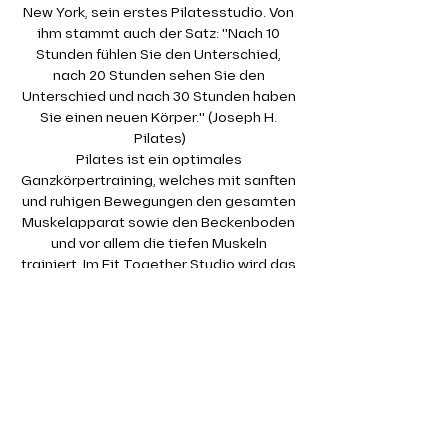
New York, sein erstes Pilatesstudio. Von 
ihm stammt auch der Satz: "Nach 10 
Stunden fühlen Sie den Unterschied, 
nach 20 Stunden sehen Sie den 
Unterschied und nach 30 Stunden haben 
Sie einen neuen Körper." (Joseph H. 
Pilates)
Pilates ist ein optimales 
Ganzkörpertraining, welches mit sanften 
und ruhigen Bewegungen den gesamten 
Muskelapparat sowie den Beckenboden 
und vor allem die tiefen Muskeln 
trainiert. Im Fit Together Studio wird das 
Pilates Training auf der Matte absolviert. 
Dabei kommen auch kleine Geräte wie 
Therabänder oder Redondobälle zum 
Einsatz.
Gerade die tiefen, kleinen Muskeln 
werden in einem klassischen 
Krafttraining kaum angesprochen. Dabei 
sind gerade diese so wichtig für eine 