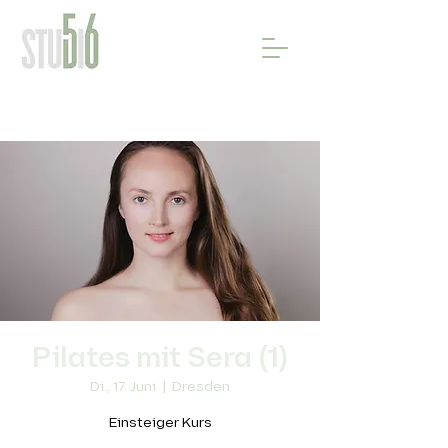
Pilates mit Sera (1)
Di., 17. Juni
  |  
Dresden
Einsteiger Kurs