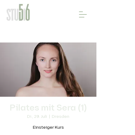
Pilates mit Sera (1)
Di., 29. Juli
  |  
Dresden
Einsteiger Kurs