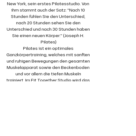
New York, sein erstes Pilatesstudio. Von 
ihm stammt auch der Satz: "Nach 10 
Stunden fühlen Sie den Unterschied, 
nach 20 Stunden sehen Sie den 
Unterschied und nach 30 Stunden haben 
Sie einen neuen Körper." (Joseph H. 
Pilates)
Pilates ist ein optimales 
Ganzkörpertraining, welches mit sanften 
und ruhigen Bewegungen den gesamten 
Muskelapparat sowie den Beckenboden 
und vor allem die tiefen Muskeln 
trainiert. Im Fit Together Studio wird das 
Pilates Training auf der Matte absolviert. 
Dabei kommen auch kleine Geräte wie 
Therabänder oder Redondobälle zum 
Einsatz.
Gerade die tiefen, kleinen Muskeln 
werden in einem klassischen 
Krafttraining kaum angesprochen. Dabei 
sind gerade diese so wichtig für eine 