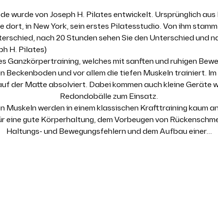
de wurde von Joseph H. Pilates entwickelt. Ursprünglich aus 
 dort, in New York, sein erstes Pilatesstudio. Von ihm stamm
terschied, nach 20 Stunden sehen Sie den Unterschied und n
ph H. Pilates)
ales Ganzkörpertraining, welches mit sanften und ruhigen Be
Beckenboden und vor allem die tiefen Muskeln trainiert. Im 
 auf der Matte absolviert. Dabei kommen auch kleine Geräte 
Redondobälle zum Einsatz.
nen Muskeln werden in einem klassischen Krafttraining kaum a
für eine gute Körperhaltung, dem Vorbeugen von Rückenschm
Haltungs- und Bewegungsfehlern und dem Aufbau einer…