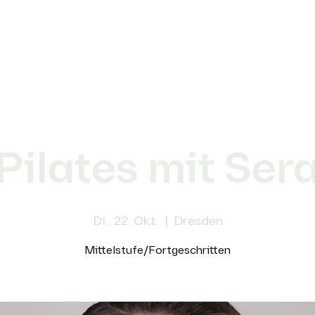
Pilates mit Ser
Di., 22. Okt.
  |  
Dresden
Mittelstufe/Fortgeschritten