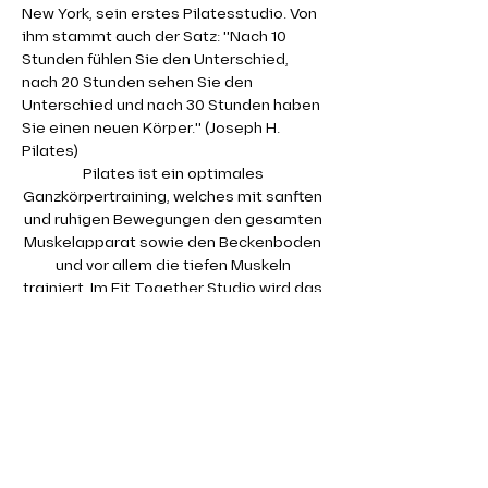
New York, sein erstes Pilatesstudio. Von 
ihm stammt auch der Satz: "Nach 10 
Stunden fühlen Sie den Unterschied, 
nach 20 Stunden sehen Sie den 
Unterschied und nach 30 Stunden haben 
Sie einen neuen Körper." (Joseph H. 
Pilates)
Pilates ist ein optimales 
Ganzkörpertraining, welches mit sanften 
und ruhigen Bewegungen den gesamten 
Muskelapparat sowie den Beckenboden 
und vor allem die tiefen Muskeln 
trainiert. Im Fit Together Studio wird das 
Pilates Training auf der Matte absolviert. 
Dabei kommen auch kleine Geräte wie 
Therabänder oder Redondobälle zum 
Einsatz.
Gerade die tiefen, kleinen Muskeln 
werden in einem klassischen 
Krafttraining kaum angesprochen. Dabei 
sind gerade diese so wichtig für eine 