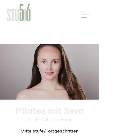
Pilates mit Sera
Mi., 23. Okt.
  |  
Dresden
Mittelstufe/Fortgeschritten