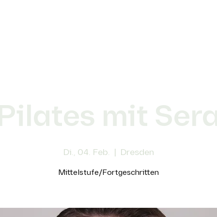
Pilates mit Ser
Di., 04. Feb.
  |  
Dresden
Mittelstufe/Fortgeschritten