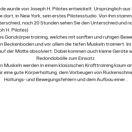
de wurde von Joseph H. Pilates entwickelt. Ursprünglich aus 
 dort, in New York, sein erstes Pilatesstudio. Von ihm stamm
terschied, nach 20 Stunden sehen Sie den Unterschied und n
ph H. Pilates)
ales Ganzkörpertraining, welches mit sanften und ruhigen Be
Beckenboden und vor allem die tiefen Muskeln trainiert. Im 
 auf der Matte absolviert. Dabei kommen auch kleine Geräte 
Redondobälle zum Einsatz.
nen Muskeln werden in einem klassischen Krafttraining kaum a
für eine gute Körperhaltung, dem Vorbeugen von Rückenschm
Haltungs- und Bewegungsfehlern und dem Aufbau einer…