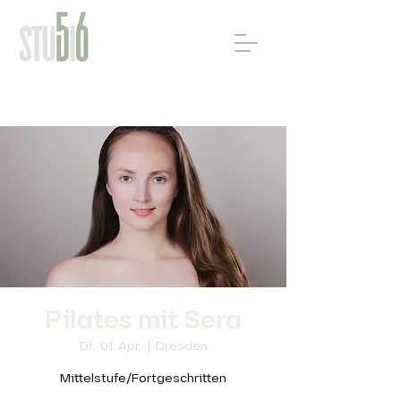
Pilates mit Sera
Di., 01. Apr.
  |  
Dresden
Mittelstufe/Fortgeschritten