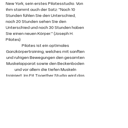
New York, sein erstes Pilatesstudio. Von 
ihm stammt auch der Satz: "Nach 10 
Stunden fühlen Sie den Unterschied, 
nach 20 Stunden sehen Sie den 
Unterschied und nach 30 Stunden haben 
Sie einen neuen Körper." (Joseph H. 
Pilates)
Pilates ist ein optimales 
Ganzkörpertraining, welches mit sanften 
und ruhigen Bewegungen den gesamten 
Muskelapparat sowie den Beckenboden 
und vor allem die tiefen Muskeln 
trainiert. Im Fit Together Studio wird das 
Pilates Training auf der Matte absolviert. 
Dabei kommen auch kleine Geräte wie 
Therabänder oder Redondobälle zum 
Einsatz.
Gerade die tiefen, kleinen Muskeln 
werden in einem klassischen 
Krafttraining kaum angesprochen. Dabei 
sind gerade diese so wichtig für eine 