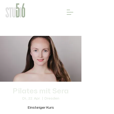
Pilates mit Sera
Di., 22. Apr.
  |  
Dresden
Einsteiger Kurs