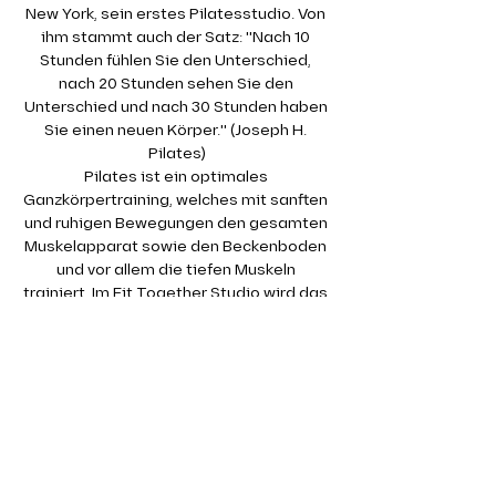
New York, sein erstes Pilatesstudio. Von 
ihm stammt auch der Satz: "Nach 10 
Stunden fühlen Sie den Unterschied, 
nach 20 Stunden sehen Sie den 
Unterschied und nach 30 Stunden haben 
Sie einen neuen Körper." (Joseph H. 
Pilates)
Pilates ist ein optimales 
Ganzkörpertraining, welches mit sanften 
und ruhigen Bewegungen den gesamten 
Muskelapparat sowie den Beckenboden 
und vor allem die tiefen Muskeln 
trainiert. Im Fit Together Studio wird das 
Pilates Training auf der Matte absolviert. 
Dabei kommen auch kleine Geräte wie 
Therabänder oder Redondobälle zum 
Einsatz.
Gerade die tiefen, kleinen Muskeln 
werden in einem klassischen 
Krafttraining kaum angesprochen. Dabei 
sind gerade diese so wichtig für eine 