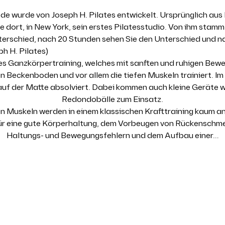
de wurde von Joseph H. Pilates entwickelt. Ursprünglich aus 
 dort, in New York, sein erstes Pilatesstudio. Von ihm stamm
terschied, nach 20 Stunden sehen Sie den Unterschied und n
ph H. Pilates)
ales Ganzkörpertraining, welches mit sanften und ruhigen Be
Beckenboden und vor allem die tiefen Muskeln trainiert. Im 
 auf der Matte absolviert. Dabei kommen auch kleine Geräte 
Redondobälle zum Einsatz.
nen Muskeln werden in einem klassischen Krafttraining kaum a
für eine gute Körperhaltung, dem Vorbeugen von Rückenschm
Haltungs- und Bewegungsfehlern und dem Aufbau einer…