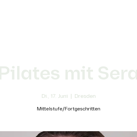
Pilates mit Ser
Di., 17. Juni
  |  
Dresden
Mittelstufe/Fortgeschritten