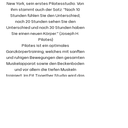
New York, sein erstes Pilatesstudio. Von 
ihm stammt auch der Satz: "Nach 10 
Stunden fühlen Sie den Unterschied, 
nach 20 Stunden sehen Sie den 
Unterschied und nach 30 Stunden haben 
Sie einen neuen Körper." (Joseph H. 
Pilates)
Pilates ist ein optimales 
Ganzkörpertraining, welches mit sanften 
und ruhigen Bewegungen den gesamten 
Muskelapparat sowie den Beckenboden 
und vor allem die tiefen Muskeln 
trainiert. Im Fit Together Studio wird das 
Pilates Training auf der Matte absolviert. 
Dabei kommen auch kleine Geräte wie 
Therabänder oder Redondobälle zum 
Einsatz.
Gerade die tiefen, kleinen Muskeln 
werden in einem klassischen 
Krafttraining kaum angesprochen. Dabei 
sind gerade diese so wichtig für eine 