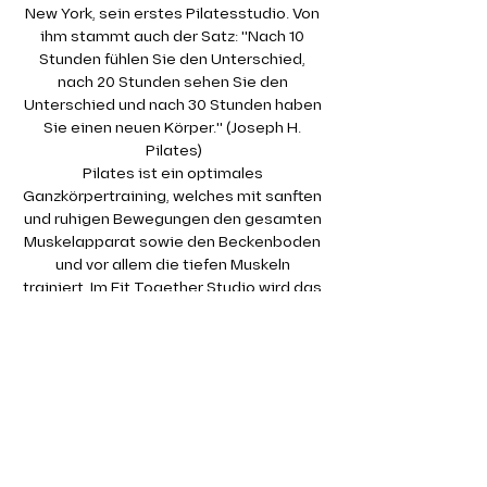
New York, sein erstes Pilatesstudio. Von 
ihm stammt auch der Satz: "Nach 10 
Stunden fühlen Sie den Unterschied, 
nach 20 Stunden sehen Sie den 
Unterschied und nach 30 Stunden haben 
Sie einen neuen Körper." (Joseph H. 
Pilates)
Pilates ist ein optimales 
Ganzkörpertraining, welches mit sanften 
und ruhigen Bewegungen den gesamten 
Muskelapparat sowie den Beckenboden 
und vor allem die tiefen Muskeln 
trainiert. Im Fit Together Studio wird das 
Pilates Training auf der Matte absolviert. 
Dabei kommen auch kleine Geräte wie 
Therabänder oder Redondobälle zum 
Einsatz.
Gerade die tiefen, kleinen Muskeln 
werden in einem klassischen 
Krafttraining kaum angesprochen. Dabei 
sind gerade diese so wichtig für eine 