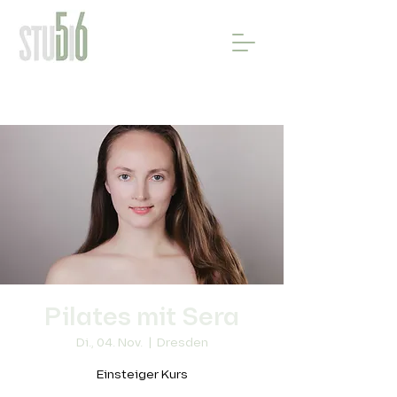
Pilates mit Sera
Di., 04. Nov.
  |  
Dresden
Einsteiger Kurs