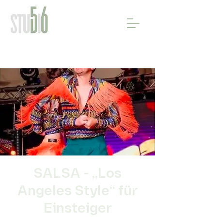
SALSA - „Los
Angeles Style“ für
Einsteiger