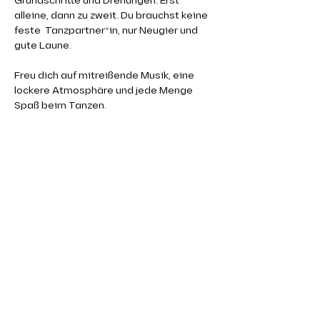
Grundschritte und Drehungen. Erst 
alleine, dann zu zweit. Du brauchst keine 
feste  Tanzpartner*in, nur Neugier und 
gute Laune.
Freu dich auf mitreißende Musik, eine 
lockere Atmosphäre und jede Menge 
Spaß beim Tanzen. 
👉 Bitte bring 
Tanzschuhe
 oder 
saubere 
Wechselschuhe
 mit.
Komm vorbei und starte mit uns in die 
Welt des Salsa! 💃🕺
EINTRITT 10,00€
ANMELDUNG/INFO
 bei Diego
Mehr anzeigen