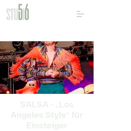
SALSA - „Los
Angeles Style“ für
Einsteiger