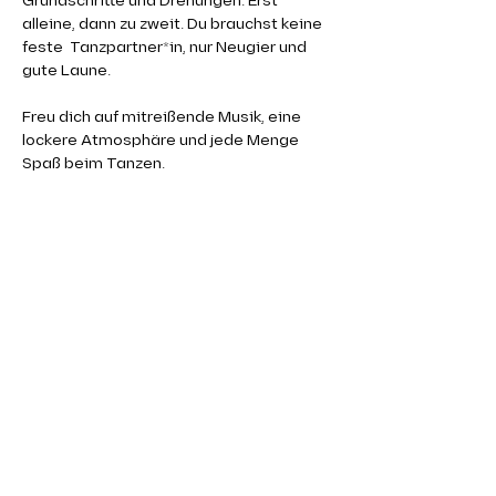
Grundschritte und Drehungen. Erst 
alleine, dann zu zweit. Du brauchst keine 
feste  Tanzpartner*in, nur Neugier und 
gute Laune.
Freu dich auf mitreißende Musik, eine 
lockere Atmosphäre und jede Menge 
Spaß beim Tanzen. 
👉 Bitte bring 
Tanzschuhe
 oder 
saubere 
Wechselschuhe
 mit.
Komm vorbei und starte mit uns in die 
Welt des Salsa! 💃🕺
EINTRITT 10,00€
ANMELDUNG/INFO
 bei Diego
Mehr anzeigen