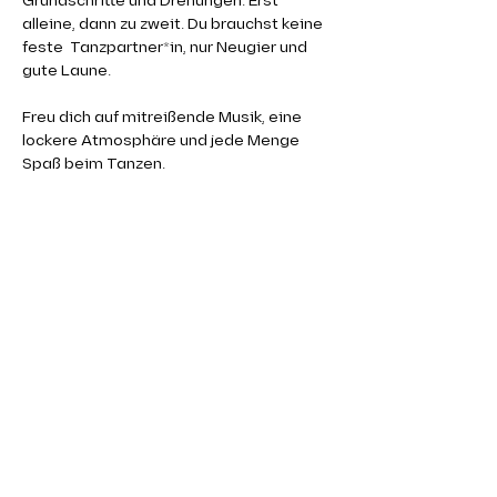
Grundschritte und Drehungen. Erst 
alleine, dann zu zweit. Du brauchst keine 
feste  Tanzpartner*in, nur Neugier und 
gute Laune.
Freu dich auf mitreißende Musik, eine 
lockere Atmosphäre und jede Menge 
Spaß beim Tanzen. 
👉 Bitte bring 
Tanzschuhe
 oder 
saubere 
Wechselschuhe
 mit.
Komm vorbei und starte mit uns in die 
Welt des Salsa! 💃🕺
EINTRITT 10,00€
ANMELDUNG/INFO
 bei Diego
Mehr anzeigen