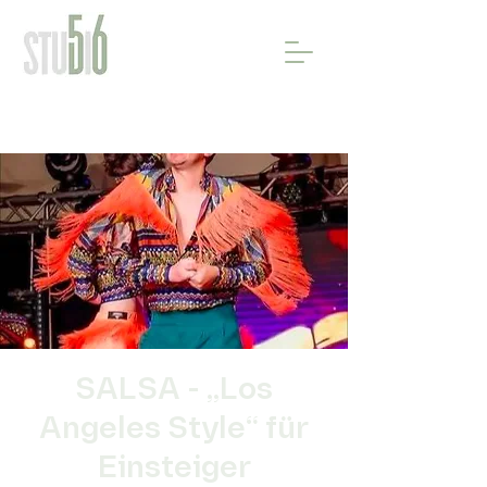
SALSA - „Los
Angeles Style“ für
Einsteiger