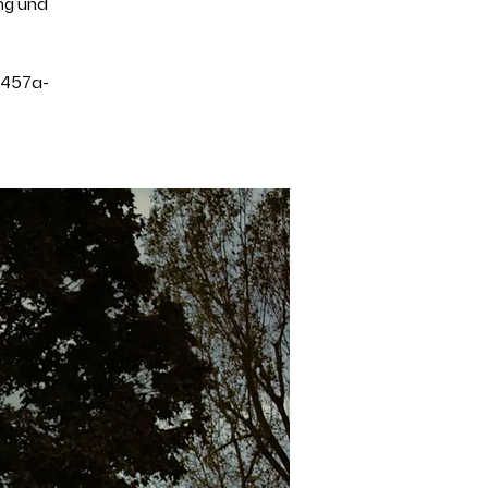
ng und
-457a-