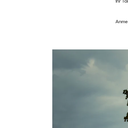
ihr T
Anmel