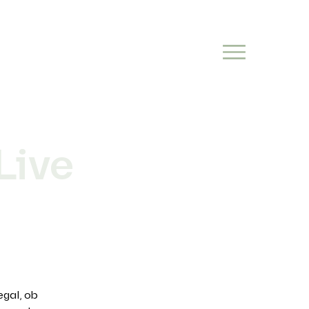
Live
egal, ob