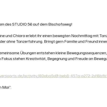
anstaltung
am des STUDIO 56 auf dem Bischofsweg!
ine und Chiara erlebt ihr einen bewegten Nachmittag mit Tanz
oder ohne Tanzerfahrung. Bringt gern Familie und Freund:innen
emeinsame Übungen entstehen kleine Bewegungssequenzen, di
m Fokus stehen Kreativität, Begegnung und Freude an Beweg
eversports.de/activity/60aba5d9-beb8-457a-a272-2d18bfb
n Mai“.