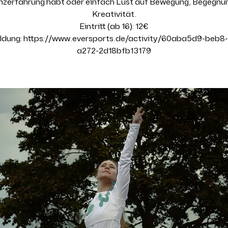
anzerfahrung habt oder einfach Lust auf Bewegung, Begegnu
Kreativität.
Eintritt (ab 16): 12€
dung: https://www.eversports.de/activity/60aba5d9-beb8
a272-2d18bfb13179