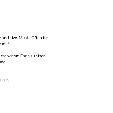
 und Live-Musik. Offen für 
 mit!
e wir am Ende zu einer 
ung.
13179