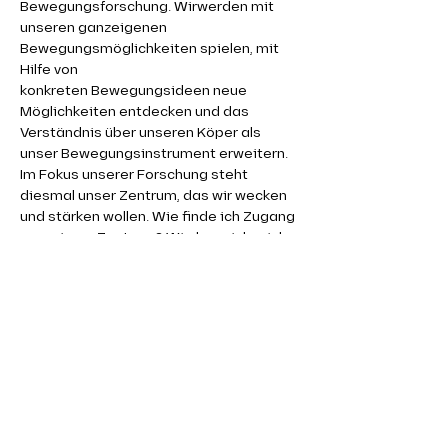
Bewegungsforschung. Wirwerden mit 
unseren ganzeigenen 
Bewegungsmöglichkeiten spielen, mit 
Hilfe von
konkreten Bewegungsideen neue 
Möglichkeiten entdecken und das 
Verständnis über unseren Köper als 
unser Bewegungsinstrument erweitern.
Im Fokus unserer Forschung steht 
diesmal unser Zentrum, das wir wecken 
und stärken wollen. Wie finde ich Zugang 
zu meinem Zentrum? Wie kann ich mich 
ausgehend vom Zentrum bewegen? Wie 
lässt sich die Bewegung im Zentrum auf 
den Rest meines Körpers übertragen? 
Ist Bewegung ohne mein Zentrum 
überhaupt möglich? Diese und weitere 
Fragen werden wir im Laufe des 
Workshopsbewegen.
Der Workshop ist offen für alle 
Bewegungslevel, das individuelle 