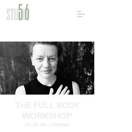
THE FULL BODY
WORKSHOP
Sa., 25. Jan.
  |  
Dresden